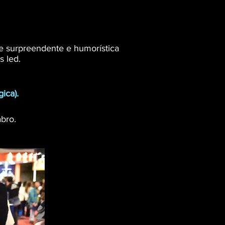
e surpreendente e humorística
s led.
ica).
bro.