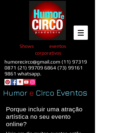
Shows
eventos
corporativos
humorecirco@gmail.com
(11) 97319
0871 (21)
99709 6864 (73) 99161
9861 whatsapp.
Eventos
Humor
e
Circo
Porque incluir uma atração
artística no seu evento
online?