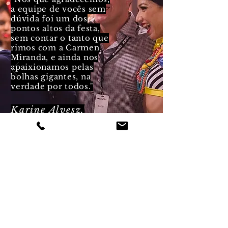
a equipe de vocês sem
dúvida foi um dos
pontos altos da festa,
sem contar o tanto que
rimos com a Carmen
Miranda, e ainda nos
apaixionamos pelas
bolhas gigantes, na
verdade por todos."
Karine Alvesz,
Avant
Produções
Contate-nos
humorecirco@gmail.com
(11) 97319 0871
SP
(21) 99709 6864
RJ
(73) 99161 9861
BA whatsapp