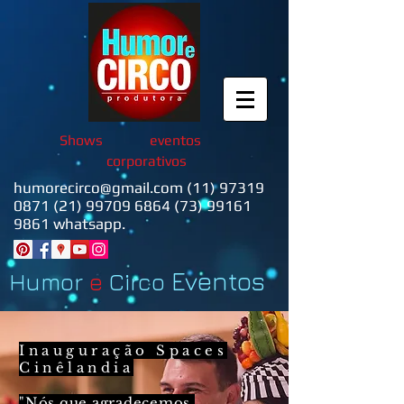
Shows
eventos
corporativos
humorecirco@gmail.com
(11) 97319
0871 (21)
99709 6864 (73) 99161
9861 whatsapp.
Eventos
Humor
e
Circo
Inauguração Spaces
Cinêlandia
"Nós que agradecemos,